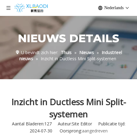
Nederlands
NIEUWS DETAILS
U bevindt zich hier:
Thuis
»
Nieuws
»
Industrieel
nieuws
»
Inzicht in Ductless Mini Split-systemen
Inzicht in Ductless Mini Split-
systemen
Aantal Bladeren:
127
Auteur:Site Editor Publicatie tijd:
2024-07-30 Oorsprong:
aangedreven