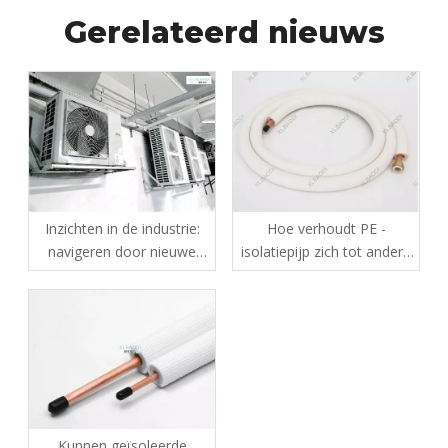
Gerelateerd nieuws
Inzichten in de industrie:
Hoe verhoudt PE -
navigeren door nieuwe
isolatiepijp zich tot andere
technologieën en
isolatiematerialen in
uitdagingen in de HVAC -
termen van efficiëntie?
sector
Kunnen geïsoleerde