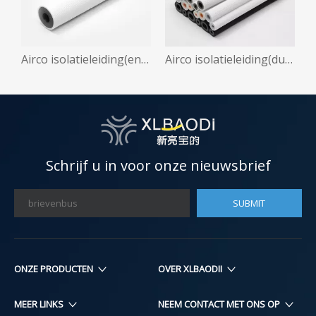
et slechts twee lagen
Airco isolatieleiding(enkele buis)
Airco isolatieleiding(dubbele buis)
Schrijf u in voor onze nieuwsbrief
SUBMIT
ONZE PRODUCTEN​​​​
OVER XLBAODII
MEER LINKS
NEEM CONTACT MET ONS OP