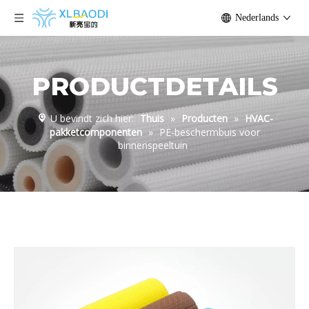
Nederlands
PRODUCTDETAILS
U bevindt zich hier:
Thuis
»
Producten
»
HVAC-
pakketcomponenten
»
PE-beschermbuis voor
binnenspeeltuin