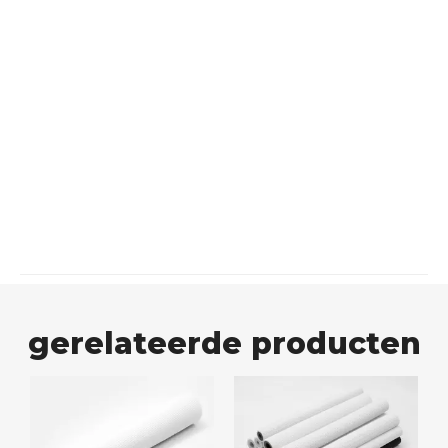
producten voldoen aan strenge brandwerendheidsnormen,
zoals EN13501-1, BLS1-D0, M1, ASTM E84, waardoor
veiligheid en naleving worden gegarandeerd.
Kies de PE-geïsoleerde koperen buis vanwege zijn
uitzonderlijke isolatieprestaties, uitstekende duurzaamheid
en milieuvriendelijke eigenschappen.Vertrouw op onze
hoogwaardige producten voor betrouwbaarheid en
gemoedsrust voor uw isolatiebehoeften.
gerelateerde producten