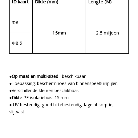
ID kaart
Dikte (mm)
Lengte (M)
Φ8
15mm
2,5 miljoen
Φ8.5
●
Op maat en multi-sized
beschikbaar.
●Toepassing: beschermhoes van binnenspeeltuinpijler.
●Verschillende kleuren beschikbaar.
●Dikte PE-isolatiebuis: 15 mm.
● UV-bestendig, goed hittebestendig, lage absorptie,
slijtvast.
Ontdek PE-isolatiebuis: de naadloze
oplossing voor binnenspeeltuinen
De PE-geïsoleerde koperen buis onderscheidt zich als een