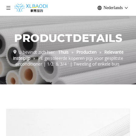
Nederlands
PRODUCTDETAILS
U bevindt zich hier:
Thuis
»
Producten
»
Relevante
instelpijp
»
PE geïsoleerde koperen pijp voor gesplitste
airconditioner | 1/2 '& 3/4 ' | Tweeling of enkele buis