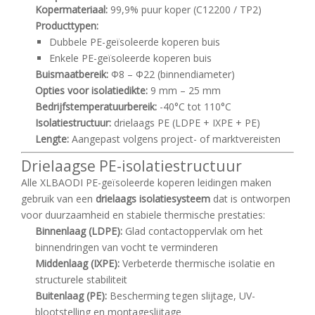
Kopermateriaal:
99,9% puur koper (C12200 / TP2)
Producttypen:
Dubbele PE-geïsoleerde koperen buis
Enkele PE-geïsoleerde koperen buis
Buismaatbereik:
Φ8 – Φ22 (binnendiameter)
Opties voor isolatiedikte:
9 mm – 25 mm
Bedrijfstemperatuurbereik:
-40°C tot 110°C
Isolatiestructuur:
drielaags PE (LDPE + IXPE + PE)
Lengte:
Aangepast volgens project- of marktvereisten
Drielaagse PE-isolatiestructuur
Alle XLBAODI PE-geïsoleerde koperen leidingen maken
gebruik van een
drielaags isolatiesysteem
dat is ontworpen
voor duurzaamheid en stabiele thermische prestaties:
Binnenlaag (LDPE):
Glad contactoppervlak om het
binnendringen van vocht te verminderen
Middenlaag (IXPE):
Verbeterde thermische isolatie en
structurele stabiliteit
Buitenlaag (PE):
Bescherming tegen slijtage, UV-
blootstelling en montageslijtage