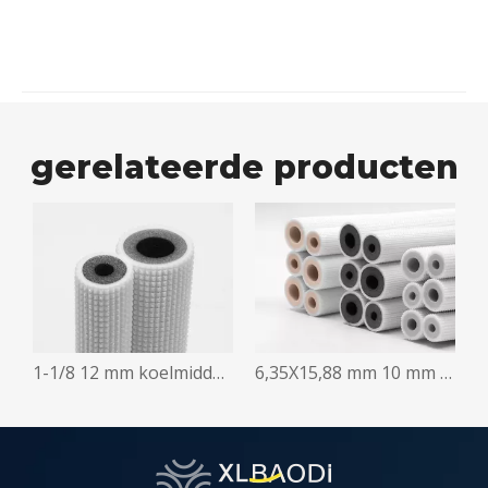
gerelateerde producten
0 mm gespleten isolatiebuis
1-1/8 12 mm koelmiddelisolatieleiding
6,35X15,88 mm 10 mm gespleten isolatiebuis