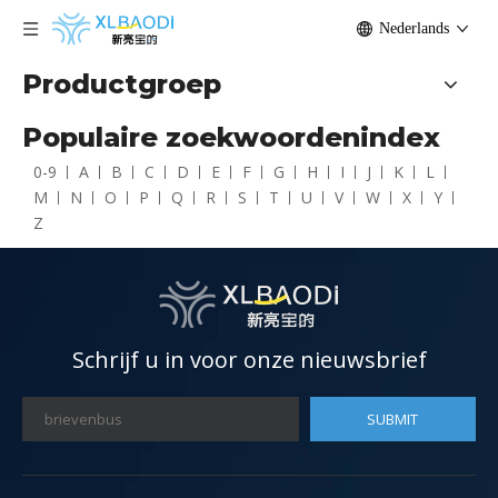
Nederlands
Productgroep
Populaire zoekwoordenindex
0-9
A
B
C
D
E
F
G
H
I
J
K
L
M
N
O
P
Q
R
S
T
U
V
W
X
Y
Z
Schrijf u in voor onze nieuwsbrief
SUBMIT