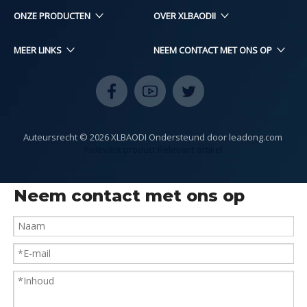
ONZE PRODUCTEN​​​​
OVER XLBAODII
MEER LINKS
NEEM CONTACT MET ONS OP
Auteursrecht ©
2026
XLBAODI Ondersteund door
leadong.com
​​​​​​​​​
Relevant product
Relevant artikel
Neem contact met ons op