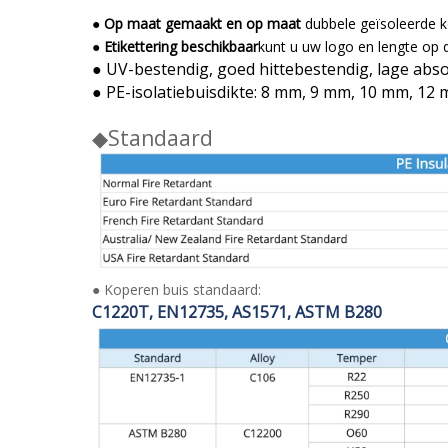
●
Op maat gemaakt en op maat
dubbele geïsoleerde k
●
Etikettering beschikbaar
kunt u uw logo en lengte op 
● UV-bestendig, goed hittebestendig, lage absorp
● PE-isolatiebuisdikte: 8 mm, 9 mm, 10 mm, 12
◆
Standaard
●
Koperen buis standaard:
C1220T, EN12735, AS1571, ASTM B280