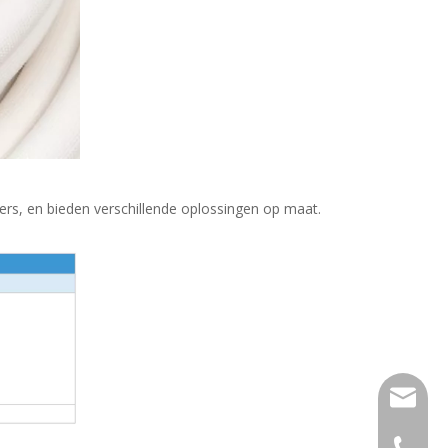
rs, en bieden verschillende oplossingen op maat.
info@bo
+86-13