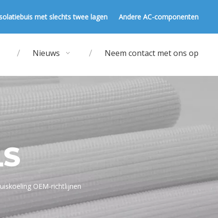
solatiebuis met slechts twee lagen
Andere AC-componenten
Nieuws
Neem contact met ons op
LS
iskoeling OEM-richtlijnen