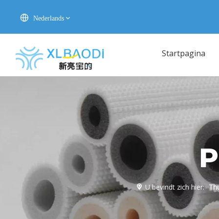
Nederlands
Startpagina
P
U bevindt zich hier:
Thu