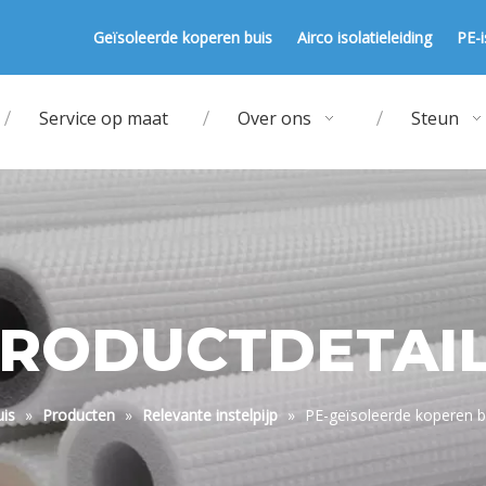
Geïsoleerde koperen buis
Airco isolatieleiding
PE-i
Service op maat
Over ons
Steun
RODUCTDETAI
is
»
Producten
»
Relevante instelpijp
»
PE-geïsoleerde koperen bu